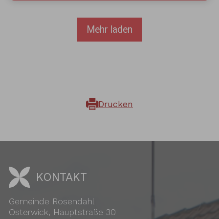
Mehr laden
Drucken
KONTAKT
Gemeinde Rosendahl
Osterwick, Hauptstraße 30